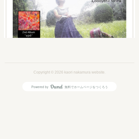
ナカムラカオリ496LIVE
Copyright ©
2026
kaori nakamura website
.
2ndアルバムの発売に先駆けて496ライブを行います。チ
Powered by
無料でホームページをつくろう
ケットのお問い合わせはmuddlers.enterprise@gmail.com
AmebaOwnd
まで。
フォロー